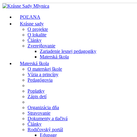
POĽANA
Krásne sady
O projekte
O lokalite
Články
Zverejňovanie
Zariadenie lesnej pedagogiky
Materská škola
Materská škola
O materskej škole
Vízia a princípy
Pedagógovia
Poplatky
Zápis detí
Organizácia dňa
Stravovanie
Dokumenty a tlačivá
Články
Rodičovský portál
Edupage