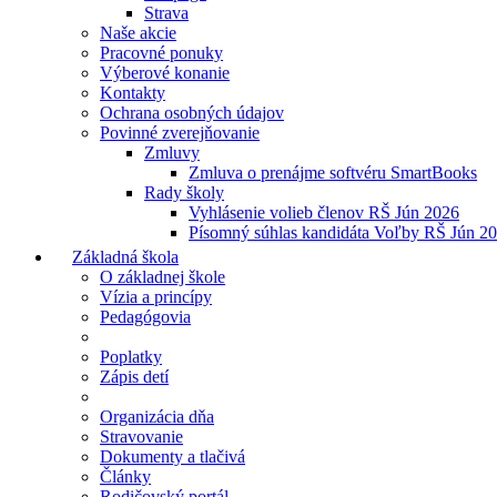
Strava
Naše akcie
Pracovné ponuky
Výberové konanie
Kontakty
Ochrana osobných údajov
Povinné zverejňovanie
Zmluvy
Zmluva o prenájme softvéru SmartBooks
Rady školy
Vyhlásenie volieb členov RŠ Jún 2026
Písomný súhlas kandidáta Voľby RŠ Jún 2
Základná škola
O základnej škole
Vízia a princípy
Pedagógovia
Poplatky
Zápis detí
Organizácia dňa
Stravovanie
Dokumenty a tlačivá
Články
Rodičovský portál