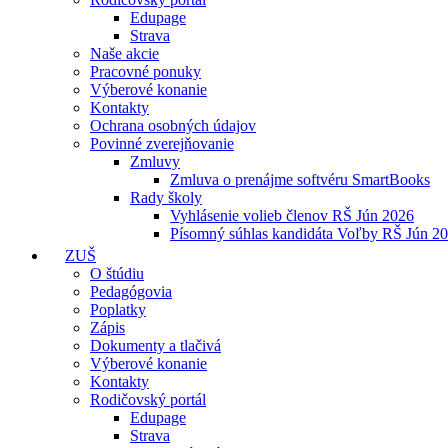
Edupage
Strava
Naše akcie
Pracovné ponuky
Výberové konanie
Kontakty
Ochrana osobných údajov
Povinné zverejňovanie
Zmluvy
Zmluva o prenájme softvéru SmartBooks
Rady školy
Vyhlásenie volieb členov RŠ Jún 2026
Písomný súhlas kandidáta Voľby RŠ Jún 2
ZUŠ
O štúdiu
Pedagógovia
Poplatky
Zápis
Dokumenty a tlačivá
Výberové konanie
Kontakty
Rodičovský portál
Edupage
Strava