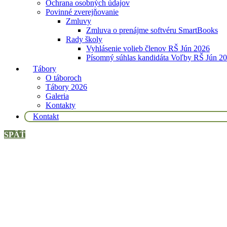
Ochrana osobných údajov
Povinné zverejňovanie
Zmluvy
Zmluva o prenájme softvéru SmartBooks
Rady školy
Vyhlásenie volieb členov RŠ Jún 2026
Písomný súhlas kandidáta Voľby RŠ Jún 2
Tábory
O táboroch
Tábory 2026
Galeria
Kontakty
Kontakt
SPÄŤ