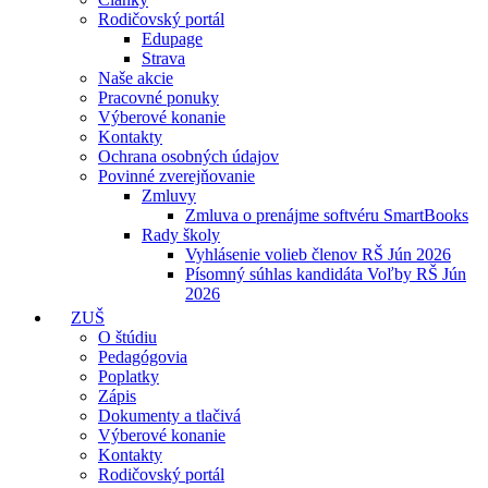
Rodičovský portál
Edupage
Strava
Naše akcie
Pracovné ponuky
Výberové konanie
Kontakty
Ochrana osobných údajov
Povinné zverejňovanie
Zmluvy
Zmluva o prenájme softvéru SmartBooks
Rady školy
Vyhlásenie volieb členov RŠ Jún 2026
Písomný súhlas kandidáta Voľby RŠ Jún
2026
ZUŠ
O štúdiu
Pedagógovia
Poplatky
Zápis
Dokumenty a tlačivá
Výberové konanie
Kontakty
Rodičovský portál