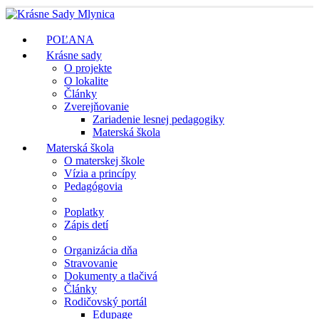
POĽANA
Krásne sady
O projekte
O lokalite
Články
Zverejňovanie
Zariadenie lesnej pedagogiky
Materská škola
Materská škola
O materskej škole
Vízia a princípy
Pedagógovia
Poplatky
Zápis detí
Organizácia dňa
Stravovanie
Dokumenty a tlačivá
Články
Rodičovský portál
Edupage