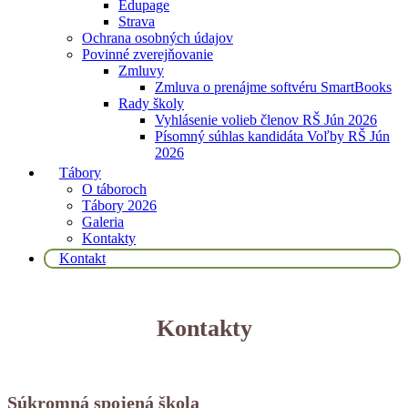
Edupage
Strava
Ochrana osobných údajov
Povinné zverejňovanie
Zmluvy
Zmluva o prenájme softvéru SmartBooks
Rady školy
Vyhlásenie volieb členov RŠ Jún 2026
Písomný súhlas kandidáta Voľby RŠ Jún
2026
Tábory
O táboroch
Tábory 2026
Galeria
Kontakty
Kontakt
Kontakty
Súkromná spojená škola