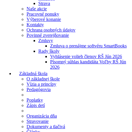
Strava
Naše akcie
Pracovné ponuky
Výberové konanie
Kontakty
Ochrana osobných údajov
Povinné zverejňovanie
Zmluvy
Zmluva o prenájme softvéru SmartBooks
Rady školy
Vyhlásenie volieb členov RŠ Jún 2026
Písomný súhlas kandidáta Voľby RŠ Jún
2026
Základná škola
O základnej škole
Vízia a princípy
Pedagógovia
Poplatky
Zápis detí
Organizácia dňa
Stravovanie
Dokumenty a tlačivá
Články