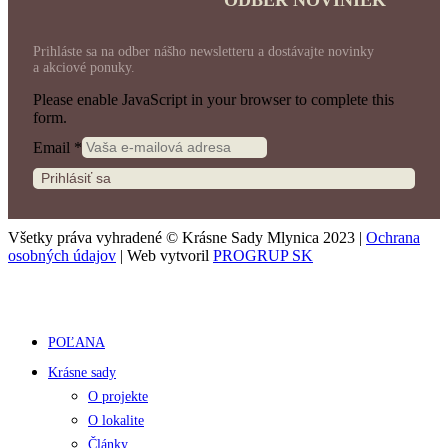
Prihláste sa na odber nášho newsletteru a dostávajte novinky
a akciové ponuky.
Please enable JavaScript in your browser to complete this
form.
Email
*
Prihlásiť sa
Všetky práva vyhradené © Krásne Sady Mlynica 2023 |
Ochrana
osobných údajov
| Web vytvoril
PROGRUP SK
POĽANA
Krásne sady
O projekte
O lokalite
Články