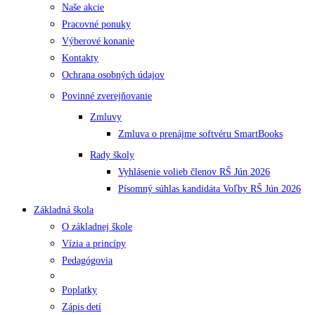
Naše akcie
Pracovné ponuky
Výberové konanie
Kontakty
Ochrana osobných údajov
Povinné zverejňovanie
Zmluvy
Zmluva o prenájme softvéru SmartBooks
Rady školy
Vyhlásenie volieb členov RŠ Jún 2026
Písomný súhlas kandidáta Voľby RŠ Jún 2026
Základná škola
O základnej škole
Vízia a princípy
Pedagógovia
Poplatky
Zápis detí