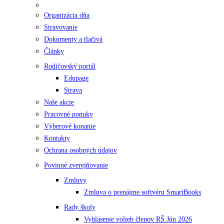
Organizácia dňa
Stravovanie
Dokumenty a tlačivá
Články
Rodičovský portál
Edupage
Strava
Naše akcie
Pracovné ponuky
Výberové konanie
Kontakty
Ochrana osobných údajov
Povinné zverejňovanie
Zmluvy
Zmluva o prenájme softvéru SmartBooks
Rady školy
Vyhlásenie volieb členov RŠ Jún 2026