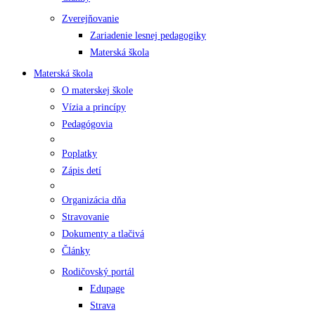
Zverejňovanie
Zariadenie lesnej pedagogiky
Materská škola
Materská škola
O materskej škole
Vízia a princípy
Pedagógovia
Poplatky
Zápis detí
Organizácia dňa
Stravovanie
Dokumenty a tlačivá
Články
Rodičovský portál
Edupage
Strava