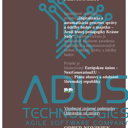
Spoločnosť realizuje
projekt
„Digitalizácia a
automatizácia procesov správy
a údržby budov a majetku –
Areál lesnej pedagogiky Krásne
Sady“
, ktorého cieľom je
analyzovať možnosti zavedenia
digitálnych a automatizovaných
riešení v oblasti správy a údržby
budov.
Projekt je
financovaný
Európskou úniou –
NextGenerationEU
v
rámci
Plánu obnovy a odolnosti
Slovenskej republiky
.
Všeobecné zmluvné podmienky
Odstúpenie od zmluvy
ODBER NOVINIEK