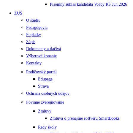
Písomný súhlas kandidáta Voľby RŠ Jún 2026
ZUŠ
O štúdiu
Pedagógovia
Poplatky
Zápis
Dokumenty a tlačivá
Výberové konanie
Kontakty
Rodičovský portál
Edupage
Strava
Ochrana osobných údajov
Povinné zverejňovanie
Zmluvy
Zmluva o prenájme softvéru SmartBooks
Rady školy