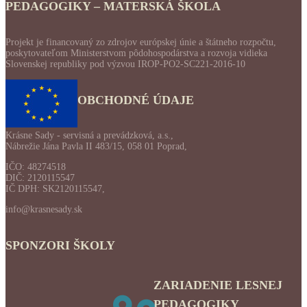
PEDAGOGIKY – MATERSKÁ ŠKOLA
Projekt je financovaný zo zdrojov európskej únie a štátneho rozpočtu,
poskytovateľom Ministerstvom pôdohospodárstva a rozvoja vidieka
Slovenskej republiky pod výzvou IROP-PO2-SC221-2016-10
OBCHODNÉ ÚDAJE
Krásne Sady - servisná a prevádzková, a.s.,
Nábrežie Jána Pavla II 483/15, 058 01 Poprad,
IČO: 48274518
DIČ: 2120115547
IČ DPH: SK2120115547,
info@krasnesady.sk
SPONZORI ŠKOLY
ZARIADENIE LESNEJ
PEDAGOGIKY