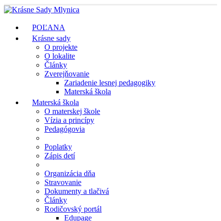
POĽANA
Krásne sady
O projekte
O lokalite
Články
Zverejňovanie
Zariadenie lesnej pedagogiky
Materská škola
Materská škola
O materskej škole
Vízia a princípy
Pedagógovia
Poplatky
Zápis detí
Organizácia dňa
Stravovanie
Dokumenty a tlačivá
Články
Rodičovský portál
Edupage