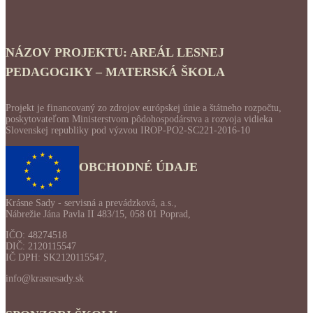
NÁZOV PROJEKTU: AREÁL LESNEJ
PEDAGOGIKY – MATERSKÁ ŠKOLA
Projekt je financovaný zo zdrojov európskej únie a štátneho rozpočtu,
poskytovateľom Ministerstvom pôdohospodárstva a rozvoja vidieka
Slovenskej republiky pod výzvou IROP-PO2-SC221-2016-10
OBCHODNÉ ÚDAJE
Krásne Sady - servisná a prevádzková, a.s.,
Nábrežie Jána Pavla II 483/15, 058 01 Poprad,
IČO: 48274518
DIČ: 2120115547
IČ DPH: SK2120115547,
info@krasnesady.sk