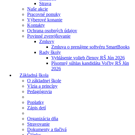
Strava
Naše akcie
Pracovné ponuky
Výberové konanie
Kontakty
Ochrana osobných údajov
Povinné zverejňovanie
Zmluvy
Zmluva o prenájme softvéru SmartBooks
Rady školy
Vyhlásenie volieb členov RŠ Jún 2026
Písomný súhlas kandidáta Voľby RŠ Jún
2026
Základná škola
O základnej škole
Vízia a princípy
Pedagógovia
Poplatky
Zápis detí
Organizácia dňa
Stravovanie
Dokumenty a tlačivá
Články