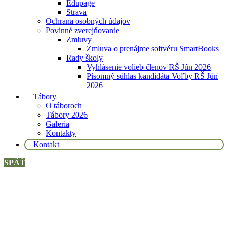
Edupage
Strava
Ochrana osobných údajov
Povinné zverejňovanie
Zmluvy
Zmluva o prenájme softvéru SmartBooks
Rady školy
Vyhlásenie volieb členov RŠ Jún 2026
Písomný súhlas kandidáta Voľby RŠ Jún
2026
Tábory
O táboroch
Tábory 2026
Galeria
Kontakty
Kontakt
SPÄŤ