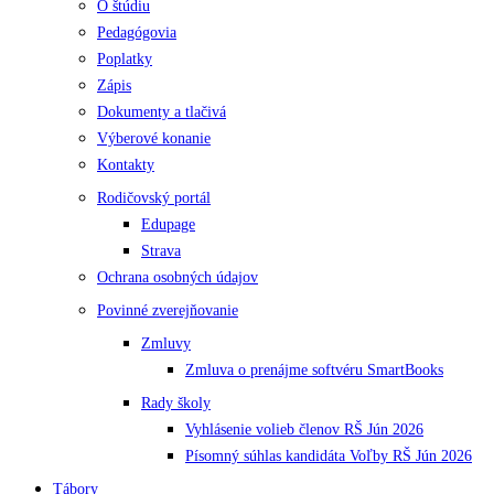
O štúdiu
Pedagógovia
Poplatky
Zápis
Dokumenty a tlačivá
Výberové konanie
Kontakty
Rodičovský portál
Edupage
Strava
Ochrana osobných údajov
Povinné zverejňovanie
Zmluvy
Zmluva o prenájme softvéru SmartBooks
Rady školy
Vyhlásenie volieb členov RŠ Jún 2026
Písomný súhlas kandidáta Voľby RŠ Jún 2026
Tábory