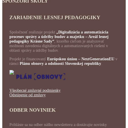
SPONZORI ŠKOLY
ZARIADENIE LESNEJ PEDAGOGIKY
Spoločnosť realizuje projekt
„Digitalizácia a automatizácia
procesov správy a údržby budov a majetku – Areál lesnej
pedagogiky Krásne Sady“
, ktorého cieľom je analyzovať
možnosti zavedenia digitálnych a automatizovaných riešení v
oblasti správy a údržby budov.
Projekt je financovaný
Európskou úniou – NextGenerationEU
v
rámci
Plánu obnovy a odolnosti Slovenskej republiky
.
Všeobecné zmluvné podmienky
Odstúpenie od zmluvy
ODBER NOVINIEK
Prihláste sa na odber nášho newsletteru a dostávajte novinky