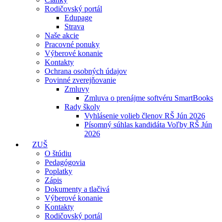
Rodičovský portál
Edupage
Strava
Naše akcie
Pracovné ponuky
Výberové konanie
Kontakty
Ochrana osobných údajov
Povinné zverejňovanie
Zmluvy
Zmluva o prenájme softvéru SmartBooks
Rady školy
Vyhlásenie volieb členov RŠ Jún 2026
Písomný súhlas kandidáta Voľby RŠ Jún
2026
ZUŠ
O štúdiu
Pedagógovia
Poplatky
Zápis
Dokumenty a tlačivá
Výberové konanie
Kontakty
Rodičovský portál