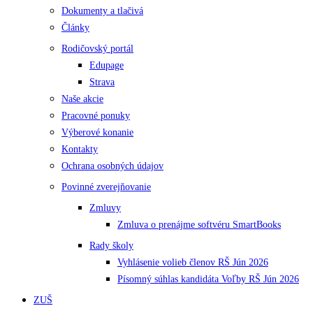
Dokumenty a tlačivá
Články
Rodičovský portál
Edupage
Strava
Naše akcie
Pracovné ponuky
Výberové konanie
Kontakty
Ochrana osobných údajov
Povinné zverejňovanie
Zmluvy
Zmluva o prenájme softvéru SmartBooks
Rady školy
Vyhlásenie volieb členov RŠ Jún 2026
Písomný súhlas kandidáta Voľby RŠ Jún 2026
ZUŠ