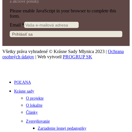
a akciové ponuky.
Please enable JavaScript in your browser to complete this
form.
Email
*
Prihlásiť sa
Všetky práva vyhradené © Krásne Sady Mlynica 2023 |
Ochrana
osobných údajov
| Web vytvoril
PROGRUP SK
POĽANA
Krásne sady
O projekte
O lokalite
Články
Zverejňovanie
Zariadenie lesnej pedagogiky