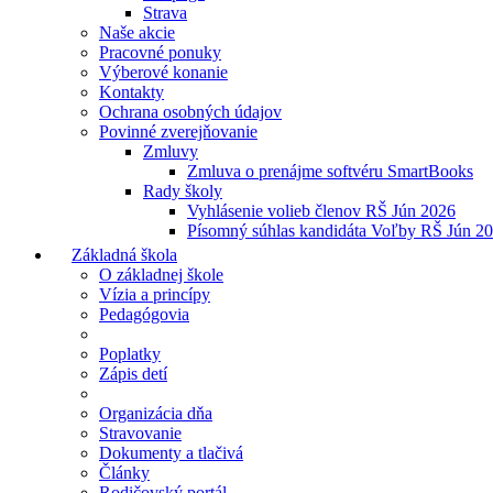
Strava
Naše akcie
Pracovné ponuky
Výberové konanie
Kontakty
Ochrana osobných údajov
Povinné zverejňovanie
Zmluvy
Zmluva o prenájme softvéru SmartBooks
Rady školy
Vyhlásenie volieb členov RŠ Jún 2026
Písomný súhlas kandidáta Voľby RŠ Jún 2
Základná škola
O základnej škole
Vízia a princípy
Pedagógovia
Poplatky
Zápis detí
Organizácia dňa
Stravovanie
Dokumenty a tlačivá
Články
Rodičovský portál