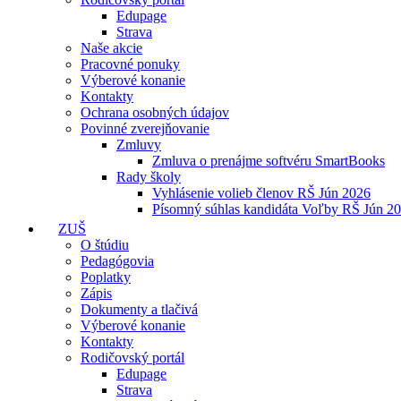
Edupage
Strava
Naše akcie
Pracovné ponuky
Výberové konanie
Kontakty
Ochrana osobných údajov
Povinné zverejňovanie
Zmluvy
Zmluva o prenájme softvéru SmartBooks
Rady školy
Vyhlásenie volieb členov RŠ Jún 2026
Písomný súhlas kandidáta Voľby RŠ Jún 2
ZUŠ
O štúdiu
Pedagógovia
Poplatky
Zápis
Dokumenty a tlačivá
Výberové konanie
Kontakty
Rodičovský portál
Edupage
Strava