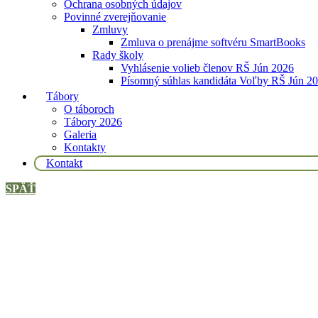
Ochrana osobných údajov
Povinné zverejňovanie
Zmluvy
Zmluva o prenájme softvéru SmartBooks
Rady školy
Vyhlásenie volieb členov RŠ Jún 2026
Písomný súhlas kandidáta Voľby RŠ Jún 2
Tábory
O táboroch
Tábory 2026
Galeria
Kontakty
Kontakt
SPÄŤ