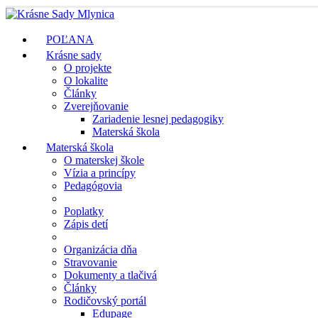
POĽANA
Krásne sady
O projekte
O lokalite
Články
Zverejňovanie
Zariadenie lesnej pedagogiky
Materská škola
Materská škola
O materskej škole
Vízia a princípy
Pedagógovia
Poplatky
Zápis detí
Organizácia dňa
Stravovanie
Dokumenty a tlačivá
Články
Rodičovský portál
Edupage