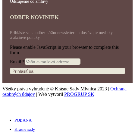
Odstúpenie od zmluvy
ODBER NOVINIEK
Prihláste sa na odber nášho newsletteru a dostávajte novinky
a akciové ponuky.
Please enable JavaScript in your browser to complete this
form.
Email
*
Prihlásiť sa
Všetky práva vyhradené © Krásne Sady Mlynica 2023 |
Ochrana
osobných údajov
| Web vytvoril
PROGRUP SK
POĽANA
Krásne sady