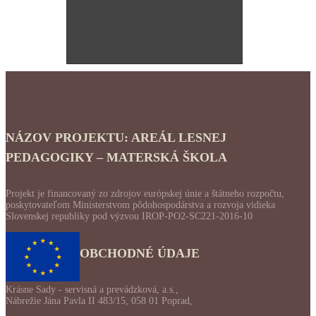
NÁZOV PROJEKTU: AREÁL LESNEJ
PEDAGOGIKY – MATERSKÁ ŠKOLA
Projekt je financovaný zo zdrojov európskej únie a štátneho rozpočtu,
poskytovateľom Ministerstvom pôdohospodárstva a rozvoja vidieka
Slovenskej republiky pod výzvou IROP-PO2-SC221-2016-10
OBCHODNÉ ÚDAJE
Krásne Sady - servisná a prevádzková, a.s.,
Nábrežie Jána Pavla II 483/15, 058 01 Poprad,