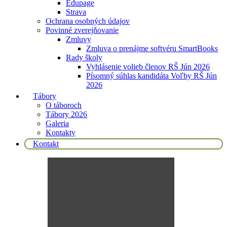
Edupage
Strava
Ochrana osobných údajov
Povinné zverejňovanie
Zmluvy
Zmluva o prenájme softvéru SmartBooks
Rady školy
Vyhlásenie volieb členov RŠ Jún 2026
Písomný súhlas kandidáta Voľby RŠ Jún
2026
Tábory
O táboroch
Tábory 2026
Galeria
Kontakty
Kontakt