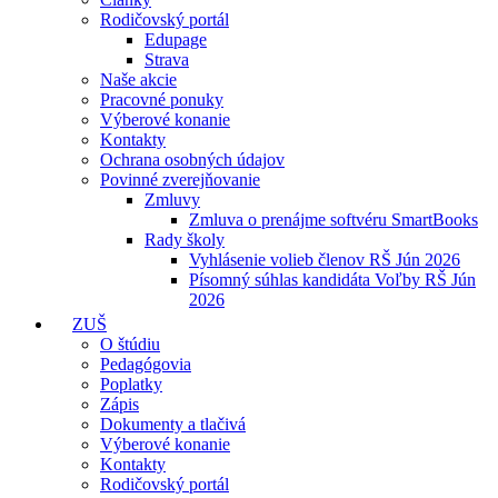
Rodičovský portál
Edupage
Strava
Naše akcie
Pracovné ponuky
Výberové konanie
Kontakty
Ochrana osobných údajov
Povinné zverejňovanie
Zmluvy
Zmluva o prenájme softvéru SmartBooks
Rady školy
Vyhlásenie volieb členov RŠ Jún 2026
Písomný súhlas kandidáta Voľby RŠ Jún
2026
ZUŠ
O štúdiu
Pedagógovia
Poplatky
Zápis
Dokumenty a tlačivá
Výberové konanie
Kontakty
Rodičovský portál