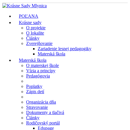
POĽANA
Krásne sady
O projekte
O lokalite
Články
Zverejňovanie
Zariadenie lesnej pedagogiky
Materská škola
Materská škola
O materskej škole
Vízia a princípy
Pedagógovia
Poplatky
Zápis detí
Organizácia dňa
Stravovanie
Dokumenty a tlačivá
Články
Rodičovský portál
Edupage