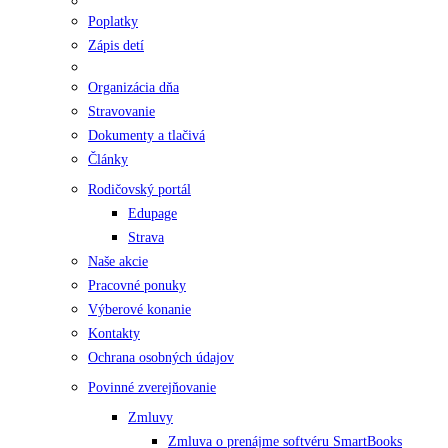
Poplatky
Zápis detí
Organizácia dňa
Stravovanie
Dokumenty a tlačivá
Články
Rodičovský portál
Edupage
Strava
Naše akcie
Pracovné ponuky
Výberové konanie
Kontakty
Ochrana osobných údajov
Povinné zverejňovanie
Zmluvy
Zmluva o prenájme softvéru SmartBooks