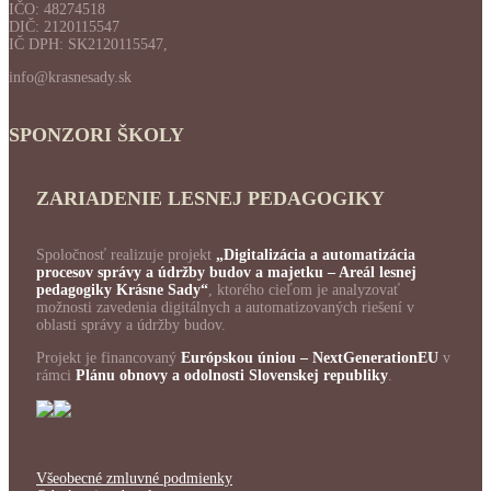
IČO: 48274518
DIČ: 2120115547
IČ DPH: SK2120115547,
info@krasnesady.sk
SPONZORI ŠKOLY
ZARIADENIE LESNEJ PEDAGOGIKY
Spoločnosť realizuje projekt
„Digitalizácia a automatizácia
procesov správy a údržby budov a majetku – Areál lesnej
pedagogiky Krásne Sady“
, ktorého cieľom je analyzovať
možnosti zavedenia digitálnych a automatizovaných riešení v
oblasti správy a údržby budov.
Projekt je financovaný
Európskou úniou – NextGenerationEU
v
rámci
Plánu obnovy a odolnosti Slovenskej republiky
.
Všeobecné zmluvné podmienky