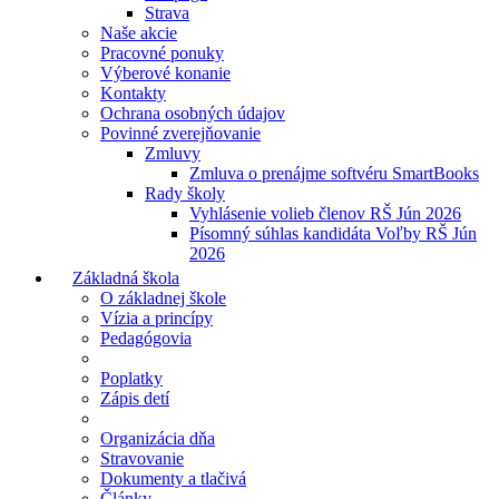
Strava
Naše akcie
Pracovné ponuky
Výberové konanie
Kontakty
Ochrana osobných údajov
Povinné zverejňovanie
Zmluvy
Zmluva o prenájme softvéru SmartBooks
Rady školy
Vyhlásenie volieb členov RŠ Jún 2026
Písomný súhlas kandidáta Voľby RŠ Jún
2026
Základná škola
O základnej škole
Vízia a princípy
Pedagógovia
Poplatky
Zápis detí
Organizácia dňa
Stravovanie
Dokumenty a tlačivá
Články