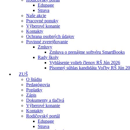
Edupage
Strava
Naše akcie
Pracovné ponuky
Výberové konanie
Kontakty
Ochrana osobných údajov
Povinné zverejňovanie
Zmluvy
Zmluva o prenájme softvéru SmartBooks
Rady školy
Vyhlásenie volieb členov RŠ Jún 2026
Písomný súhlas kandidáta Voľby RŠ Jún 2
ZUŠ
O štúdiu
Pedagógovia
Poplatky
Zápis
Dokumenty a tlačivá
Výberové konanie
Kontakty
Rodičovský portál
Edupage
Strava