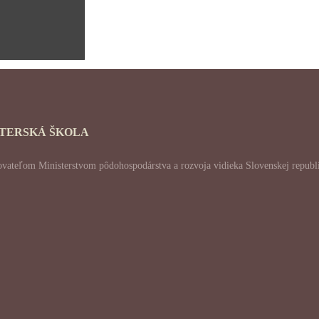
ATERSKÁ ŠKOLA
skytovateľom Ministerstvom pôdohospodárstva a rozvoja vidieka Slovenskej re