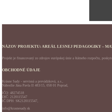
NÁZOV PROJEKTU: AREÁL LESNEJ PEDAGOGIKY – M
Projekt je financovaný zo zdrojov európskej únie a štátneho rozpočtu, po
OBCHODNÉ ÚDAJE
Krásne Sady - servisná a prevádzková, a.s.,
Nábrežie Jána Pavla II 483/15, 058 01 Poprad,
IČO: 48274518
DIČ: 2120115547
IČ DPH: SK2120115547,
info@krasnesady.sk