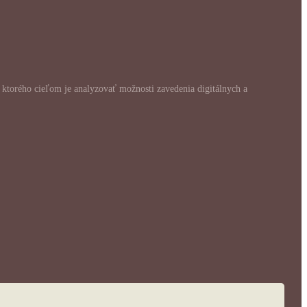
, ktorého cieľom je analyzovať možnosti zavedenia digitálnych a