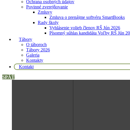
Ochrana osobných údajov
Povinné zverejňovanie
Zmluvy
Zmluva o prenájme softvéru SmartBooks
Rady školy
Vyhlásenie volieb členov RŠ Jún 2026
Písomný súhlas kandidáta Voľby RŠ Jún 2
Tábory
O táboroch
Tábory 2026
Galeria
Kontakty
Kontakt
SPÄŤ