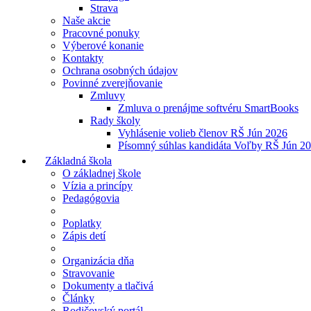
Strava
Naše akcie
Pracovné ponuky
Výberové konanie
Kontakty
Ochrana osobných údajov
Povinné zverejňovanie
Zmluvy
Zmluva o prenájme softvéru SmartBooks
Rady školy
Vyhlásenie volieb členov RŠ Jún 2026
Písomný súhlas kandidáta Voľby RŠ Jún 2
Základná škola
O základnej škole
Vízia a princípy
Pedagógovia
Poplatky
Zápis detí
Organizácia dňa
Stravovanie
Dokumenty a tlačivá
Články
Rodičovský portál