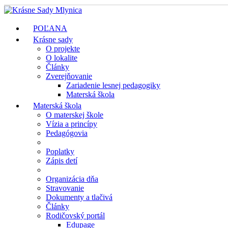
POĽANA
Krásne sady
O projekte
O lokalite
Články
Zverejňovanie
Zariadenie lesnej pedagogiky
Materská škola
Materská škola
O materskej škole
Vízia a princípy
Pedagógovia
Poplatky
Zápis detí
Organizácia dňa
Stravovanie
Dokumenty a tlačivá
Články
Rodičovský portál
Edupage