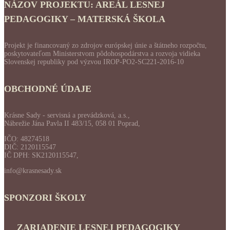
NÁZOV PROJEKTU: AREÁL LESNEJ
PEDAGOGIKY – MATERSKÁ ŠKOLA
Projekt je financovaný zo zdrojov európskej únie a štátneho rozpočtu,
poskytovateľom Ministerstvom pôdohospodárstva a rozvoja vidieka
Slovenskej republiky pod výzvou IROP-PO2-SC221-2016-10
OBCHODNÉ ÚDAJE
Krásne Sady - servisná a prevádzková, a.s.,
Nábrežie Jána Pavla II 483/15, 058 01 Poprad,
IČO: 48274518
DIČ: 2120115547
IČ DPH: SK2120115547,
info@krasnesady.sk
SPONZORI ŠKOLY
ZARIADENIE LESNEJ PEDAGOGIKY