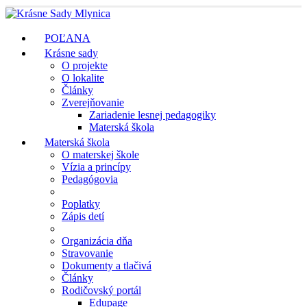
POĽANA
Krásne sady
O projekte
O lokalite
Články
Zverejňovanie
Zariadenie lesnej pedagogiky
Materská škola
Materská škola
O materskej škole
Vízia a princípy
Pedagógovia
Poplatky
Zápis detí
Organizácia dňa
Stravovanie
Dokumenty a tlačivá
Články
Rodičovský portál
Edupage