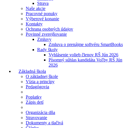
Strava
Naše akcie
Pracovné ponuky
Výberové konanie
Kontakty
Ochrana osobných údajov
Povinné zverejňovanie
Zmluvy
Zmluva o prenájme softvéru SmartBooks
Rady školy
Vyhlásenie volieb členov RŠ Jún 2026
Písomný súhlas kandidáta Voľby RŠ Jún
2026
Základná škola
O základnej škole
Vízia a princípy
Pedagógovia
Poplatky
Zápis detí
Organizácia dňa
Stravovanie
Dokumenty a tlačivá
Články