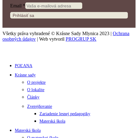
Email
*
Prihlásiť sa
Všetky práva vyhradené © Krásne Sady Mlynica 2023 |
Ochrana
osobných údajov
| Web vytvoril
PROGRUP SK
POĽANA
Krásne sady
O projekte
O lokalite
Články
Zverejňovanie
Zariadenie lesnej pedagogiky
Materská škola
Materská škola
O materskej škole