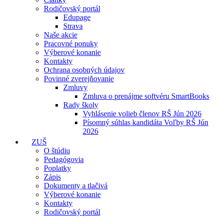
Rodičovský portál
Edupage
Strava
Naše akcie
Pracovné ponuky
Výberové konanie
Kontakty
Ochrana osobných údajov
Povinné zverejňovanie
Zmluvy
Zmluva o prenájme softvéru SmartBooks
Rady školy
Vyhlásenie volieb členov RŠ Jún 2026
Písomný súhlas kandidáta Voľby RŠ Jún
2026
ZUŠ
O štúdiu
Pedagógovia
Poplatky
Zápis
Dokumenty a tlačivá
Výberové konanie
Kontakty
Rodičovský portál