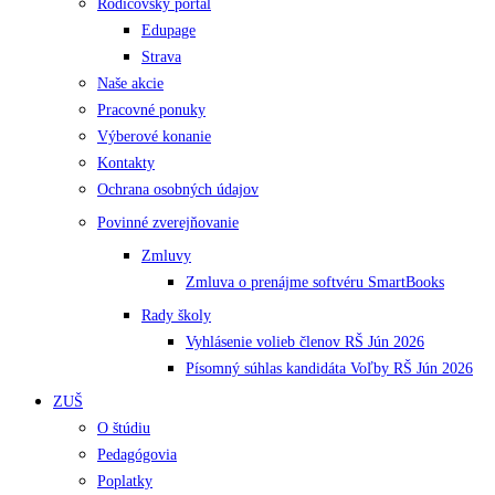
Rodičovský portál
Edupage
Strava
Naše akcie
Pracovné ponuky
Výberové konanie
Kontakty
Ochrana osobných údajov
Povinné zverejňovanie
Zmluvy
Zmluva o prenájme softvéru SmartBooks
Rady školy
Vyhlásenie volieb členov RŠ Jún 2026
Písomný súhlas kandidáta Voľby RŠ Jún 2026
ZUŠ
O štúdiu
Pedagógovia
Poplatky