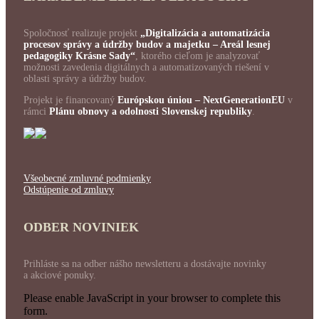
Spoločnosť realizuje projekt
„Digitalizácia a automatizácia
procesov správy a údržby budov a majetku – Areál lesnej
pedagogiky Krásne Sady“
, ktorého cieľom je analyzovať
možnosti zavedenia digitálnych a automatizovaných riešení v
oblasti správy a údržby budov.
Projekt je financovaný
Európskou úniou – NextGenerationEU
v
rámci
Plánu obnovy a odolnosti Slovenskej republiky
.
Všeobecné zmluvné podmienky
Odstúpenie od zmluvy
ODBER NOVINIEK
Prihláste sa na odber nášho newsletteru a dostávajte novinky
a akciové ponuky.
Please enable JavaScript in your browser to complete this
form.