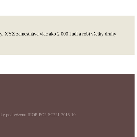
y, XYZ zamestnáva viac ako 2 000 ľudí a robí všetky druhy
publiky pod výzvou IROP-PO2-SC221-2016-10