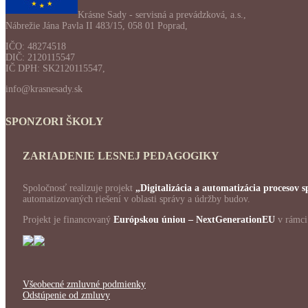
Krásne Sady - servisná a prevádzková, a.s.,
Nábrežie Jána Pavla II 483/15, 058 01 Poprad,
IČO: 48274518
DIČ: 2120115547
IČ DPH: SK2120115547,
info@krasnesady.sk
SPONZORI ŠKOLY
ZARIADENIE LESNEJ PEDAGOGIKY
Spoločnosť realizuje projekt
„Digitalizácia a automatizácia procesov
automatizovaných riešení v oblasti správy a údržby budov.
Projekt je financovaný
Európskou úniou – NextGenerationEU
v rámc
Všeobecné zmluvné podmienky
Odstúpenie od zmluvy