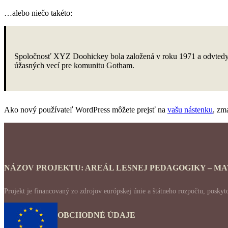
…alebo niečo takéto:
Spoločnosť XYZ Doohickey bola založená v roku 1971 a odvtedy p
úžasných vecí pre komunitu Gotham.
Ako nový používateľ WordPress môžete prejsť na
vašu nástenku
, zm
NÁZOV PROJEKTU: AREÁL LESNEJ PEDAGOGIKY – M
Projekt je financovaný zo zdrojov európskej únie a štátneho rozpočtu, po
OBCHODNÉ ÚDAJE