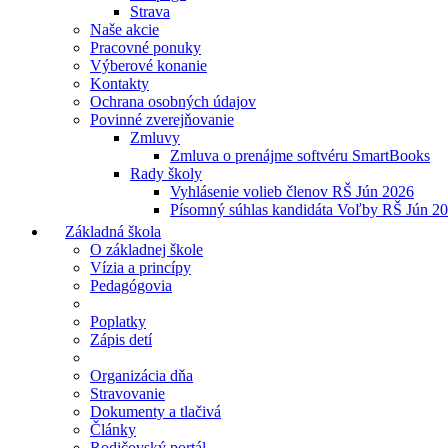
Strava
Naše akcie
Pracovné ponuky
Výberové konanie
Kontakty
Ochrana osobných údajov
Povinné zverejňovanie
Zmluvy
Zmluva o prenájme softvéru SmartBooks
Rady školy
Vyhlásenie volieb členov RŠ Jún 2026
Písomný súhlas kandidáta Voľby RŠ Jún 2
Základná škola
O základnej škole
Vízia a princípy
Pedagógovia
Poplatky
Zápis detí
Organizácia dňa
Stravovanie
Dokumenty a tlačivá
Články
Rodičovský portál