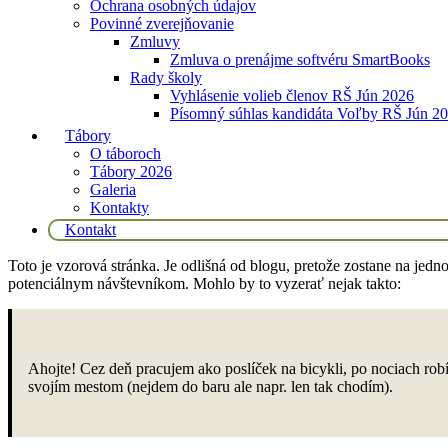
Ochrana osobných údajov
Povinné zverejňovanie
Zmluvy
Zmluva o prenájme softvéru SmartBooks
Rady školy
Vyhlásenie volieb členov RŠ Jún 2026
Písomný súhlas kandidáta Voľby RŠ Jún 2
Tábory
O táboroch
Tábory 2026
Galeria
Kontakty
Kontakt
Toto je vzorová stránka. Je odlišná od blogu, pretože zostane na jedn
potenciálnym návštevníkom. Mohlo by to vyzerať nejak takto:
Ahojte! Cez deň pracujem ako poslíček na bicykli, po nociach ro
svojím mestom (nejdem do baru ale napr. len tak chodím).