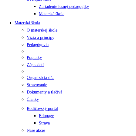
Zariadenie lesnej pedagogiky
Materská škola
Materská škola
O materskej škole
Vízia a princípy
Pedagógovia
Poplatky
Zápis detí
Organizácia dňa
Stravovanie
Dokumenty a tlačivá
Články
Rodičovský portál
Edupage
Strava
Naše akcie