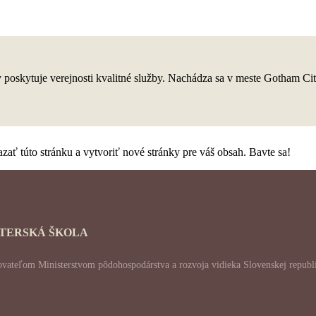
oskytuje verejnosti kvalitné služby. Nachádza sa v meste Gotham Cit
azať túto stránku a vytvoriť nové stránky pre váš obsah. Bavte sa!
ATERSKÁ ŠKOLA
skytovateľom Ministerstvom pôdohospodárstva a rozvoja vidieka Slovenskej re