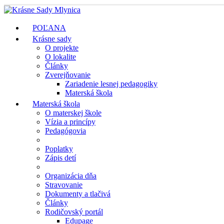
POĽANA
Krásne sady
O projekte
O lokalite
Články
Zverejňovanie
Zariadenie lesnej pedagogiky
Materská škola
Materská škola
O materskej škole
Vízia a princípy
Pedagógovia
Poplatky
Zápis detí
Organizácia dňa
Stravovanie
Dokumenty a tlačivá
Články
Rodičovský portál
Edupage