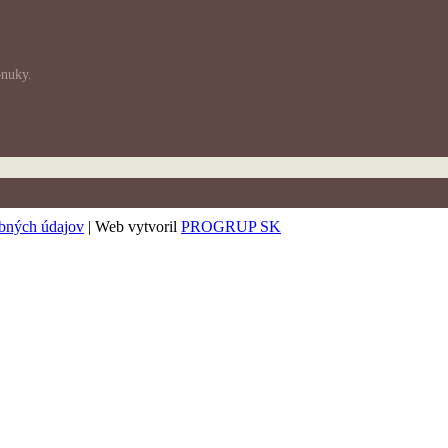
onuky.
bných údajov
| Web vytvoril
PROGRUP SK