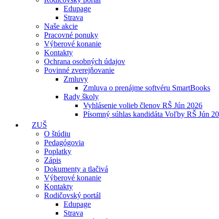
Edupage
Strava
Naše akcie
Pracovné ponuky
Výberové konanie
Kontakty
Ochrana osobných údajov
Povinné zverejňovanie
Zmluvy
Zmluva o prenájme softvéru SmartBooks
Rady školy
Vyhlásenie volieb členov RŠ Jún 2026
Písomný súhlas kandidáta Voľby RŠ Jún 2
ZUŠ
O štúdiu
Pedagógovia
Poplatky
Zápis
Dokumenty a tlačivá
Výberové konanie
Kontakty
Rodičovský portál
Edupage
Strava