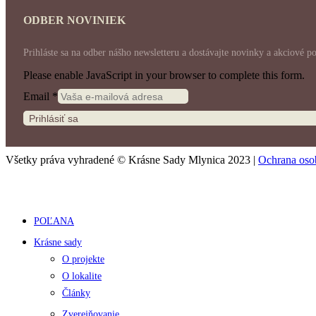
ODBER NOVINIEK
Prihláste sa na odber nášho newsletteru a dostávajte novinky a akciové p
Please enable JavaScript in your browser to complete this form.
Email
*
Prihlásiť sa
Všetky práva vyhradené © Krásne Sady Mlynica 2023 |
Ochrana oso
POĽANA
Krásne sady
O projekte
O lokalite
Články
Zverejňovanie