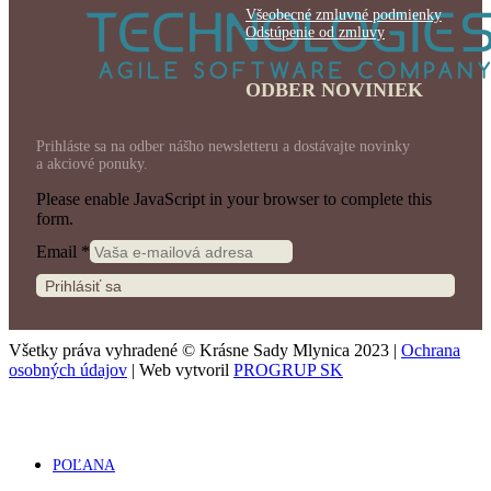
Všeobecné zmluvné podmienky
Odstúpenie od zmluvy
ODBER NOVINIEK
Prihláste sa na odber nášho newsletteru a dostávajte novinky
a akciové ponuky.
Please enable JavaScript in your browser to complete this
form.
Email
*
Prihlásiť sa
Všetky práva vyhradené © Krásne Sady Mlynica 2023 |
Ochrana
osobných údajov
| Web vytvoril
PROGRUP SK
POĽANA