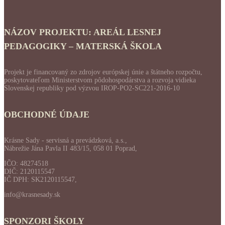
NÁZOV PROJEKTU: AREÁL LESNEJ
PEDAGOGIKY – MATERSKÁ ŠKOLA
Projekt je financovaný zo zdrojov európskej únie a štátneho rozpočtu,
poskytovateľom Ministerstvom pôdohospodárstva a rozvoja vidieka
Slovenskej republiky pod výzvou IROP-PO2-SC221-2016-10
OBCHODNÉ ÚDAJE
Krásne Sady - servisná a prevádzková, a.s.,
Nábrežie Jána Pavla II 483/15, 058 01 Poprad,
IČO: 48274518
DIČ: 2120115547
IČ DPH: SK2120115547,
info@krasnesady.sk
SPONZORI ŠKOLY