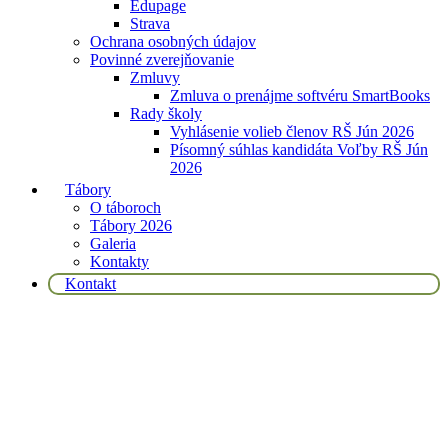
Edupage
Strava
Ochrana osobných údajov
Povinné zverejňovanie
Zmluvy
Zmluva o prenájme softvéru SmartBooks
Rady školy
Vyhlásenie volieb členov RŠ Jún 2026
Písomný súhlas kandidáta Voľby RŠ Jún
2026
Tábory
O táboroch
Tábory 2026
Galeria
Kontakty
Kontakt