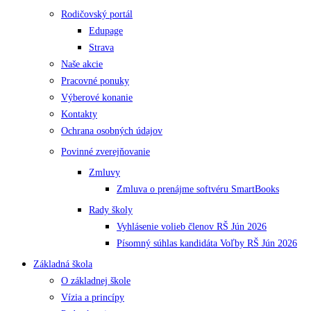
Rodičovský portál
Edupage
Strava
Naše akcie
Pracovné ponuky
Výberové konanie
Kontakty
Ochrana osobných údajov
Povinné zverejňovanie
Zmluvy
Zmluva o prenájme softvéru SmartBooks
Rady školy
Vyhlásenie volieb členov RŠ Jún 2026
Písomný súhlas kandidáta Voľby RŠ Jún 2026
Základná škola
O základnej škole
Vízia a princípy