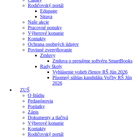
Rodičovský portál
Edupage
Strava
Naše akcie
Pracovné ponuky
Výberové konanie
Kontakty
Ochrana osobných údajov
Povinné zverejňovanie
Zmluvy
Zmluva o prenájme softvéru SmartBooks
Rady školy
Vyhlásenie volieb členov RŠ Jún 2026
Písomný súhlas kandidáta Voľby RŠ Jún
2026
ZUŠ
O štúdiu
Pedagógovia
Poplatky
Zápis
Dokumenty a tlačivá
Výberové konanie
Kontakty
Rodičovský portál