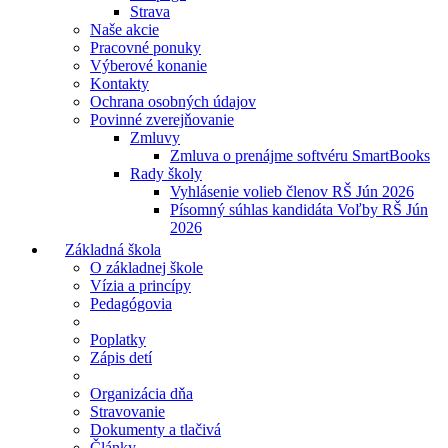
Strava
Naše akcie
Pracovné ponuky
Výberové konanie
Kontakty
Ochrana osobných údajov
Povinné zverejňovanie
Zmluvy
Zmluva o prenájme softvéru SmartBooks
Rady školy
Vyhlásenie volieb členov RŠ Jún 2026
Písomný súhlas kandidáta Voľby RŠ Jún
2026
Základná škola
O základnej škole
Vízia a princípy
Pedagógovia
Poplatky
Zápis detí
Organizácia dňa
Stravovanie
Dokumenty a tlačivá
Články