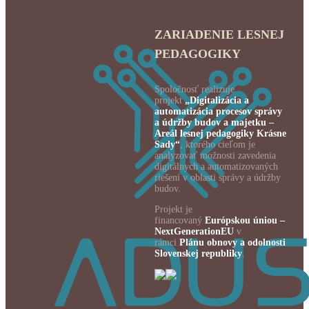
ZARIADENIE LESNEJ
PEDAGOGIKY
Spoločnosť realizuje
projekt
„Digitalizácia a
automatizácia procesov správy
a údržby budov a majetku –
Areál lesnej pedagogiky Krásne
Sady“
, ktorého cieľom je
analyzovať možnosti zavedenia
digitálnych a automatizovaných
riešení v oblasti správy a údržby
budov.
Projekt je
financovaný
Európskou úniou –
NextGenerationEU
v
rámci
Plánu obnovy a odolnosti
Slovenskej republiky
.