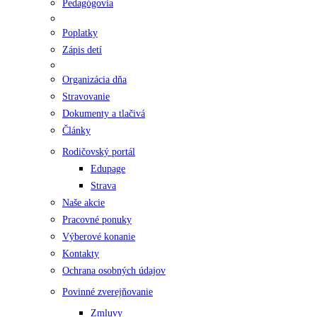
Pedagógovia
Poplatky
Zápis detí
Organizácia dňa
Stravovanie
Dokumenty a tlačivá
Články
Rodičovský portál
Edupage
Strava
Naše akcie
Pracovné ponuky
Výberové konanie
Kontakty
Ochrana osobných údajov
Povinné zverejňovanie
Zmluvy