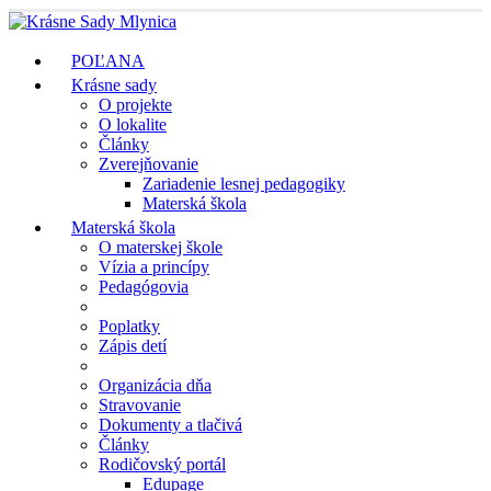
POĽANA
Krásne sady
O projekte
O lokalite
Články
Zverejňovanie
Zariadenie lesnej pedagogiky
Materská škola
Materská škola
O materskej škole
Vízia a princípy
Pedagógovia
Poplatky
Zápis detí
Organizácia dňa
Stravovanie
Dokumenty a tlačivá
Články
Rodičovský portál
Edupage