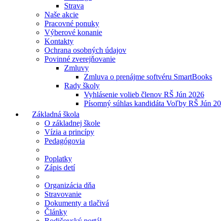
Strava
Naše akcie
Pracovné ponuky
Výberové konanie
Kontakty
Ochrana osobných údajov
Povinné zverejňovanie
Zmluvy
Zmluva o prenájme softvéru SmartBooks
Rady školy
Vyhlásenie volieb členov RŠ Jún 2026
Písomný súhlas kandidáta Voľby RŠ Jún 2
Základná škola
O základnej škole
Vízia a princípy
Pedagógovia
Poplatky
Zápis detí
Organizácia dňa
Stravovanie
Dokumenty a tlačivá
Články
Rodičovský portál