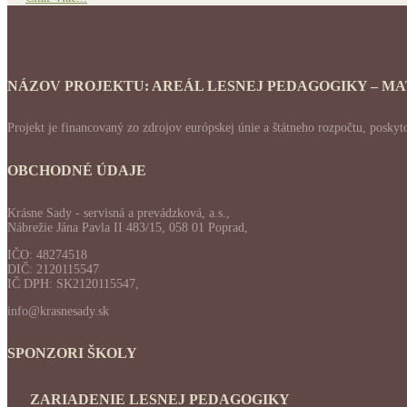
NÁZOV PROJEKTU: AREÁL LESNEJ PEDAGOGIKY – M
Projekt je financovaný zo zdrojov európskej únie a štátneho rozpočtu, po
OBCHODNÉ ÚDAJE
Krásne Sady - servisná a prevádzková, a.s.,
Nábrežie Jána Pavla II 483/15, 058 01 Poprad,
IČO: 48274518
DIČ: 2120115547
IČ DPH: SK2120115547,
info@krasnesady.sk
SPONZORI ŠKOLY
ZARIADENIE LESNEJ PEDAGOGIKY