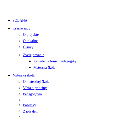
POĽANA
Krásne sady
O projekte
O lokalite
Články
Zverejňovanie
Zariadenie lesnej pedagogiky
Materská škola
Materská škola
O materskej škole
Vízia a princípy
Pedagógovia
Poplatky
Zápis detí