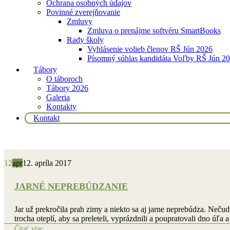
Ochrana osobných údajov
Povinné zverejňovanie
Zmluvy
Zmluva o prenájme softvéru SmartBooks
Rady školy
Vyhlásenie volieb členov RŠ Jún 2026
Písomný súhlas kandidáta Voľby RŠ Jún 2
Tábory
O táboroch
Tábory 2026
Galeria
Kontakty
Kontakt
12
apr
12. apríla 2017
JARNÉ NEPREBÚDZANIE
Jar už prekročila prah zimy a niekto sa aj jarne neprebúdza. Neču
trocha oteplí, aby sa preleteli, vyprázdnili a poupratovali dno úľa a
Čítať viac...