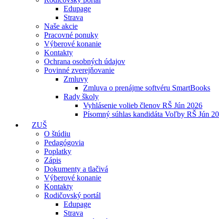
Edupage
Strava
Naše akcie
Pracovné ponuky
Výberové konanie
Kontakty
Ochrana osobných údajov
Povinné zverejňovanie
Zmluvy
Zmluva o prenájme softvéru SmartBooks
Rady školy
Vyhlásenie volieb členov RŠ Jún 2026
Písomný súhlas kandidáta Voľby RŠ Jún 2
ZUŠ
O štúdiu
Pedagógovia
Poplatky
Zápis
Dokumenty a tlačivá
Výberové konanie
Kontakty
Rodičovský portál
Edupage
Strava