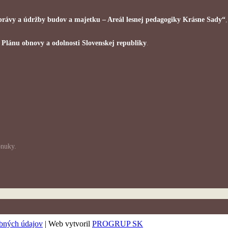
 správy a údržby budov a majetku – Areál lesnej pedagogiky Krásne Sady“
i
Plánu obnovy a odolnosti Slovenskej republiky
.
onuky.
bných údajov
| Web vytvoril
PROGRUP SK