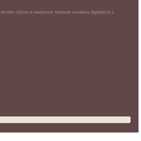
, ktorého cieľom je analyzovať možnosti zavedenia digitálnych a