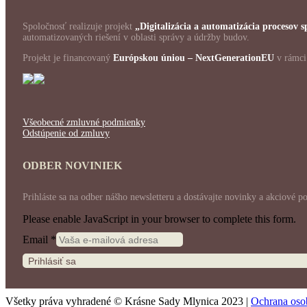
Spoločnosť realizuje projekt
„Digitalizácia a automatizácia procesov
automatizovaných riešení v oblasti správy a údržby budov.
Projekt je financovaný
Európskou úniou – NextGenerationEU
v rámc
Všeobecné zmluvné podmienky
Odstúpenie od zmluvy
ODBER NOVINIEK
Prihláste sa na odber nášho newsletteru a dostávajte novinky a akciové p
Please enable JavaScript in your browser to complete this form.
Email
*
Prihlásiť sa
Všetky práva vyhradené © Krásne Sady Mlynica 2023 |
Ochrana oso