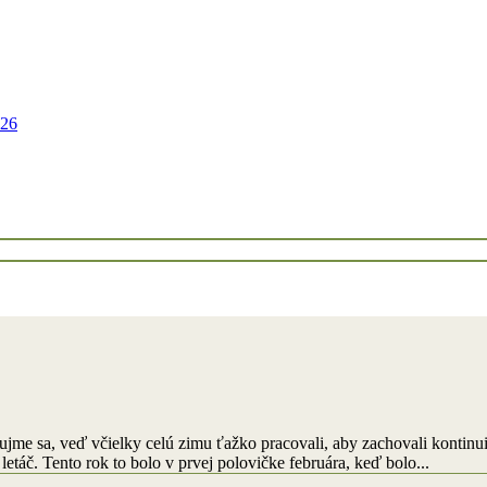
026
dujme sa, veď včielky celú zimu ťažko pracovali, aby zachovali kontinui
 letáč. Tento rok to bolo v prvej polovičke februára, keď bolo...