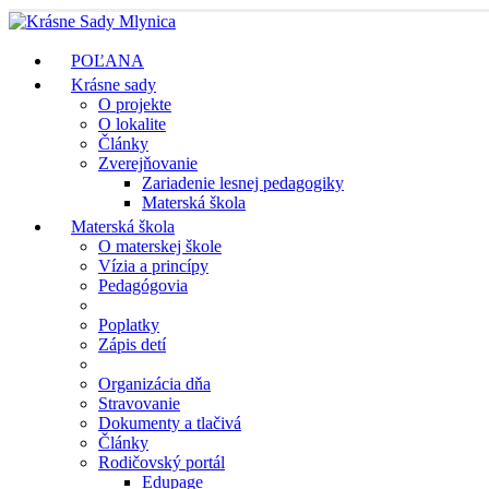
POĽANA
Krásne sady
O projekte
O lokalite
Články
Zverejňovanie
Zariadenie lesnej pedagogiky
Materská škola
Materská škola
O materskej škole
Vízia a princípy
Pedagógovia
Poplatky
Zápis detí
Organizácia dňa
Stravovanie
Dokumenty a tlačivá
Články
Rodičovský portál
Edupage