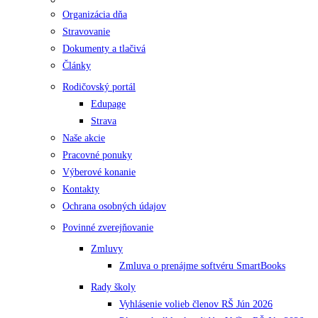
Organizácia dňa
Stravovanie
Dokumenty a tlačivá
Články
Rodičovský portál
Edupage
Strava
Naše akcie
Pracovné ponuky
Výberové konanie
Kontakty
Ochrana osobných údajov
Povinné zverejňovanie
Zmluvy
Zmluva o prenájme softvéru SmartBooks
Rady školy
Vyhlásenie volieb členov RŠ Jún 2026