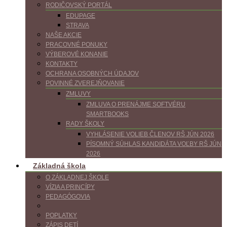
RODIČOVSKÝ PORTÁL
EDUPAGE
STRAVA
NAŠE AKCIE
PRACOVNÉ PONUKY
VÝBEROVÉ KONANIE
KONTAKTY
OCHRANA OSOBNÝCH ÚDAJOV
POVINNÉ ZVEREJŇOVANIE
ZMLUVY
ZMLUVA O PRENÁJME SOFTVÉRU
SMARTBOOKS
RADY ŠKOLY
VYHLÁSENIE VOLIEB ČLENOV RŠ JÚN 2026
PÍSOMNÝ SÚHLAS KANDIDÁTA VOĽBY RŠ JÚN
2026
Základná škola
O ZÁKLADNEJ ŠKOLE
VÍZIA A PRINCÍPY
PEDAGÓGOVIA
POPLATKY
ZÁPIS DETÍ