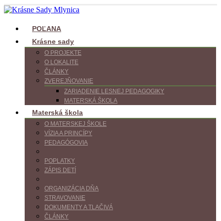
POĽANA
Krásne sady
O PROJEKTE
O LOKALITE
ČLÁNKY
ZVEREJŇOVANIE
ZARIADENIE LESNEJ PEDAGOGIKY
MATERSKÁ ŠKOLA
Materská škola
O MATERSKEJ ŠKOLE
VÍZIA A PRINCÍPY
PEDAGÓGOVIA
POPLATKY
ZÁPIS DETÍ
ORGANIZÁCIA DŇA
STRAVOVANIE
DOKUMENTY A TLAČIVÁ
ČLÁNKY