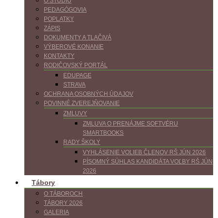
O ŠTÚDIU
PEDAGÓGOVIA
POPLATKY
ZÁPIS
DOKUMENTY A TLAČIVÁ
VÝBEROVÉ KONANIE
KONTAKTY
RODIČOVSKÝ PORTÁL
EDUPAGE
STRAVA
OCHRANA OSOBNÝCH ÚDAJOV
POVINNÉ ZVEREJŇOVANIE
ZMLUVY
ZMLUVA O PRENÁJME SOFTVÉRU
SMARTBOOKS
RADY ŠKOLY
VYHLÁSENIE VOLIEB ČLENOV RŠ JÚN 2026
PÍSOMNÝ SÚHLAS KANDIDÁTA VOĽBY RŠ JÚN
2026
Tábory
O TÁBOROCH
TÁBORY 2026
GALERIA