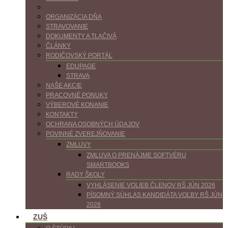
ORGANIZÁCIA DŇA
STRAVOVANIE
DOKUMENTY A TLAČIVÁ
ČLÁNKY
RODIČOVSKÝ PORTÁL
EDUPAGE
STRAVA
NAŠE AKCIE
PRACOVNÉ PONUKY
VÝBEROVÉ KONANIE
KONTAKTY
OCHRANA OSOBNÝCH ÚDAJOV
POVINNÉ ZVEREJŇOVANIE
ZMLUVY
ZMLUVA O PRENÁJME SOFTVÉRU
SMARTBOOKS
RADY ŠKOLY
VYHLÁSENIE VOLIEB ČLENOV RŠ JÚN 2026
PÍSOMNÝ SÚHLAS KANDIDÁTA VOĽBY RŠ JÚN
2026
ZUŠ