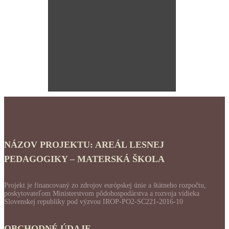
NÁZOV PROJEKTU: AREÁL LESNEJ
PEDAGOGIKY – MATERSKÁ ŠKOLA
Projekt je financovaný zo zdrojov európskej únie a štátneho rozpočtu,
poskytovateľom Ministerstvom pôdohospodárstva a rozvoja vidieka
Slovenskej republiky pod výzvou IROP-PO2-SC221-2016-10
OBCHODNÉ ÚDAJE