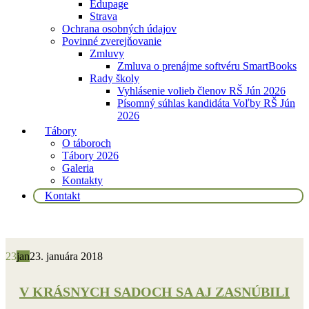
Edupage
Strava
Ochrana osobných údajov
Povinné zverejňovanie
Zmluvy
Zmluva o prenájme softvéru SmartBooks
Rady školy
Vyhlásenie volieb členov RŠ Jún 2026
Písomný súhlas kandidáta Voľby RŠ Jún
2026
Tábory
O táboroch
Tábory 2026
Galeria
Kontakty
Kontakt
23
jan
23. januára 2018
V KRÁSNYCH SADOCH SA AJ ZASNÚBILI