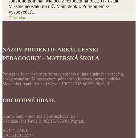
som toho pomíňal. Máločo z rozpočtu na rok 2017 ostalo.
Vlastne neostalo mi nič. Mám depku. Potrebujem sa
vyspovedať....
Čítať viac...
NÁZOV PROJEKTU: AREÁL LESNEJ
PEDAGOGIKY – MATERSKÁ ŠKOLA
Projekt je financovaný zo zdrojov európskej únie a štátneho rozpočtu,
poskytovateľom Ministerstvom pôdohospodárstva a rozvoja vidieka
Slovenskej republiky pod výzvou IROP-PO2-SC221-2016-10
OBCHODNÉ ÚDAJE
Krásne Sady - servisná a prevádzková, a.s.,
Nábrežie Jána Pavla II 483/15, 058 01 Poprad,
IČO: 48274518
DIČ: 2120115547