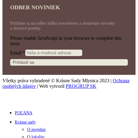
ODBER NOVINIEK
Prihláste sa na odber nášho newsletteru a dostávajte novinky
a akciové ponuky.
Please enable JavaScript in your browser to complete this
form.
Email
*
Prihlásiť sa
Všetky práva vyhradené © Krásne Sady Mlynica 2023 |
Ochrana
osobných údajov
| Web vytvoril
PROGRUP SK
POĽANA
Krásne sady
O projekte
O lokalite