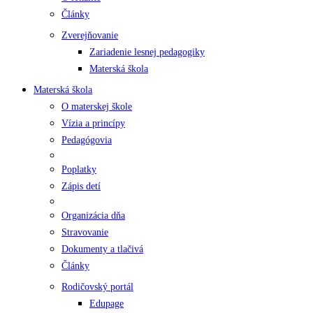
Články
Zverejňovanie
Zariadenie lesnej pedagogiky
Materská škola
Materská škola
O materskej škole
Vízia a princípy
Pedagógovia
Poplatky
Zápis detí
Organizácia dňa
Stravovanie
Dokumenty a tlačivá
Články
Rodičovský portál
Edupage