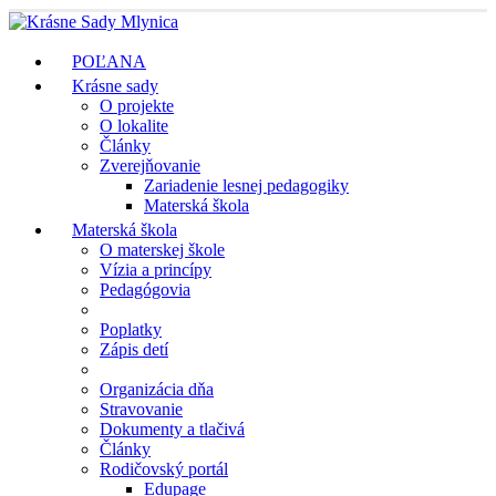
POĽANA
Krásne sady
O projekte
O lokalite
Články
Zverejňovanie
Zariadenie lesnej pedagogiky
Materská škola
Materská škola
O materskej škole
Vízia a princípy
Pedagógovia
Poplatky
Zápis detí
Organizácia dňa
Stravovanie
Dokumenty a tlačivá
Články
Rodičovský portál
Edupage