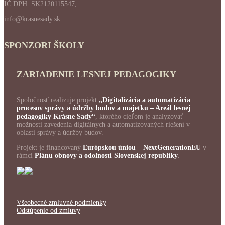
IČ DPH: SK2120115547,
info@krasnesady.sk
SPONZORI ŠKOLY
ZARIADENIE LESNEJ PEDAGOGIKY
Spoločnosť realizuje projekt
„Digitalizácia a automatizácia
procesov správy a údržby budov a majetku – Areál lesnej
pedagogiky Krásne Sady“
, ktorého cieľom je analyzovať
možnosti zavedenia digitálnych a automatizovaných riešení v
oblasti správy a údržby budov.
Projekt je financovaný
Európskou úniou – NextGenerationEU
v
rámci
Plánu obnovy a odolnosti Slovenskej republiky
.
Všeobecné zmluvné podmienky
Odstúpenie od zmluvy