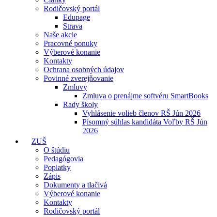
Rodičovský portál
Edupage
Strava
Naše akcie
Pracovné ponuky
Výberové konanie
Kontakty
Ochrana osobných údajov
Povinné zverejňovanie
Zmluvy
Zmluva o prenájme softvéru SmartBooks
Rady školy
Vyhlásenie volieb členov RŠ Jún 2026
Písomný súhlas kandidáta Voľby RŠ Jún
2026
ZUŠ
O štúdiu
Pedagógovia
Poplatky
Zápis
Dokumenty a tlačivá
Výberové konanie
Kontakty
Rodičovský portál