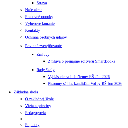
Strava
Naše akcie
Pracovné ponuky
Výberové konanie
Kontakty
Ochrana osobných údajov
Povinné zverejňovanie
Zmluvy
Zmluva o prenájme softvéru SmartBooks
Rady školy
Vyhlásenie volieb členov RŠ Jún 2026
Písomný súhlas kandidáta Voľby RŠ Jún 2026
Základná škola
O základnej škole
Vízia a princípy
Pedagógovia
Poplatky