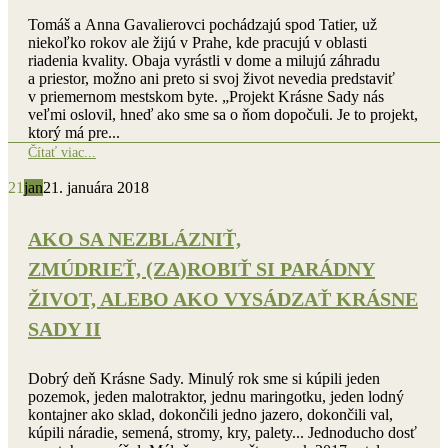
Tomáš a Anna Gavalierovci pochádzajú spod Tatier, už
niekoľko rokov ale žijú v Prahe, kde pracujú v oblasti
riadenia kvality. Obaja vyrástli v dome a milujú záhradu
a priestor, možno ani preto si svoj život nevedia predstaviť
v priemernom mestskom byte. „Projekt Krásne Sady nás
veľmi oslovil, hneď ako sme sa o ňom dopočuli. Je to projekt,
ktorý má pre...
Čítať viac...
21
jan
21. januára 2018
AKO SA NEZBLÁZNIŤ,
ZMÚDRIEŤ, (ZA)ROBIŤ SI PARÁDNY
ŽIVOT, ALEBO AKO VYSÁDZAŤ KRÁSNE
SADY II
Dobrý deň Krásne Sady. Minulý rok sme si kúpili jeden
pozemok, jeden malotraktor, jednu maringotku, jeden lodný
kontajner ako sklad, dokončili jedno jazero, dokončili val,
kúpili náradie, semená, stromy, kry, palety... Jednoducho dosť