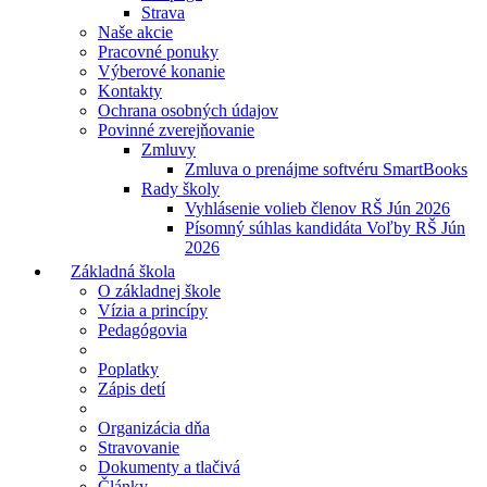
Strava
Naše akcie
Pracovné ponuky
Výberové konanie
Kontakty
Ochrana osobných údajov
Povinné zverejňovanie
Zmluvy
Zmluva o prenájme softvéru SmartBooks
Rady školy
Vyhlásenie volieb členov RŠ Jún 2026
Písomný súhlas kandidáta Voľby RŠ Jún
2026
Základná škola
O základnej škole
Vízia a princípy
Pedagógovia
Poplatky
Zápis detí
Organizácia dňa
Stravovanie
Dokumenty a tlačivá
Články