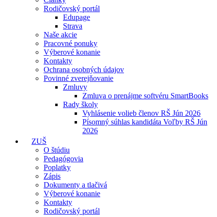
Rodičovský portál
Edupage
Strava
Naše akcie
Pracovné ponuky
Výberové konanie
Kontakty
Ochrana osobných údajov
Povinné zverejňovanie
Zmluvy
Zmluva o prenájme softvéru SmartBooks
Rady školy
Vyhlásenie volieb členov RŠ Jún 2026
Písomný súhlas kandidáta Voľby RŠ Jún
2026
ZUŠ
O štúdiu
Pedagógovia
Poplatky
Zápis
Dokumenty a tlačivá
Výberové konanie
Kontakty
Rodičovský portál