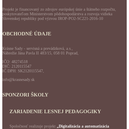
Projekt je financovaný zo zdrojov európskej únie a štátneho rozpočtu,
poskytovateľom Ministerstvom pôdohospodárstva a rozvoja vidieka
Slovenskej republiky pod výzvou IROP-PO2-SC221-2016-10
OBCHODNÉ ÚDAJE
Krásne Sady - servisná a prevádzková, a.s.,
Nábrežie Jána Pavla II 483/15, 058 01 Poprad,
IČO: 48274518
DIČ: 2120115547
IČ DPH: SK2120115547,
info@krasnesady.sk
SPONZORI ŠKOLY
ZARIADENIE LESNEJ PEDAGOGIKY
Spoločnosť realizuje projekt
„Digitalizácia a automatizácia