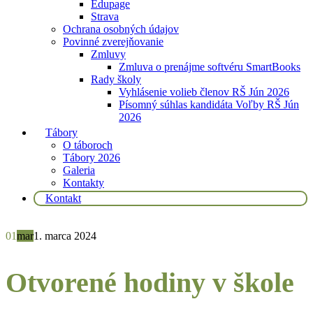
Edupage
Strava
Ochrana osobných údajov
Povinné zverejňovanie
Zmluvy
Zmluva o prenájme softvéru SmartBooks
Rady školy
Vyhlásenie volieb členov RŠ Jún 2026
Písomný súhlas kandidáta Voľby RŠ Jún
2026
Tábory
O táboroch
Tábory 2026
Galeria
Kontakty
Kontakt
01
mar
1. marca 2024
Otvorené hodiny v škole