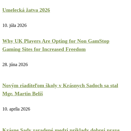
Umelecká žatva 2026
10. júla 2026
Why UK Players Are Opting for Non GamStop
Gaming Sites for Increased Freedom
28. júna 2026
Novým riaditeľom školy v Krásnych Sadoch sa stal
Mgr. Martin Beliš
10. apríla 2026
Krásne Sady zaradené medzi príklady dobrej praxe