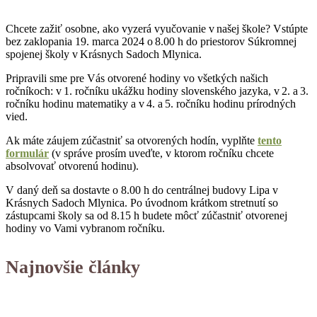
Chcete zažiť osobne, ako vyzerá vyučovanie v našej škole? Vstúpte
bez zaklopania 19. marca 2024 o 8.00 h do priestorov Súkromnej
spojenej školy v Krásnych Sadoch Mlynica.
Pripravili sme pre Vás otvorené hodiny vo všetkých našich
ročníkoch: v 1. ročníku ukážku hodiny slovenského jazyka, v 2. a 3.
ročníku hodinu matematiky a v 4. a 5. ročníku hodinu prírodných
vied.
Ak máte záujem zúčastniť sa otvorených hodín, vyplňte
tento
formulár
(v správe prosím uveďte, v ktorom ročníku chcete
absolvovať otvorenú hodinu).
V daný deň sa dostavte o 8.00 h do centrálnej budovy Lipa v
Krásnych Sadoch Mlynica. Po úvodnom krátkom stretnutí so
zástupcami školy sa od 8.15 h budete môcť zúčastniť otvorenej
hodiny vo Vami vybranom ročníku.
Najnovšie články