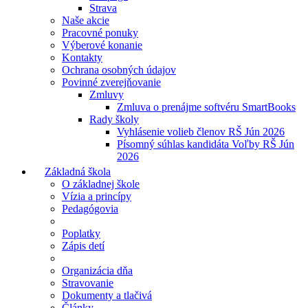
Strava
Naše akcie
Pracovné ponuky
Výberové konanie
Kontakty
Ochrana osobných údajov
Povinné zverejňovanie
Zmluvy
Zmluva o prenájme softvéru SmartBooks
Rady školy
Vyhlásenie volieb členov RŠ Jún 2026
Písomný súhlas kandidáta Voľby RŠ Jún
2026
Základná škola
O základnej škole
Vízia a princípy
Pedagógovia
Poplatky
Zápis detí
Organizácia dňa
Stravovanie
Dokumenty a tlačivá
Články