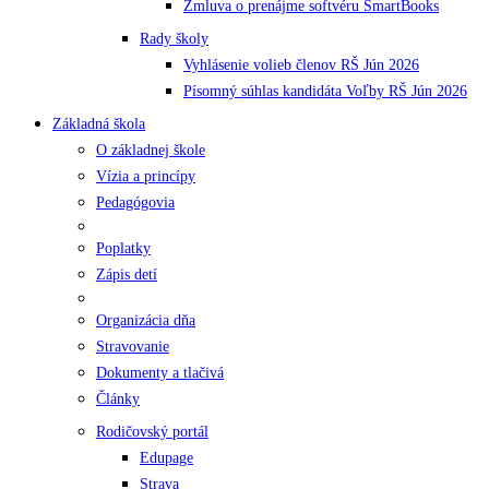
Zmluva o prenájme softvéru SmartBooks
Rady školy
Vyhlásenie volieb členov RŠ Jún 2026
Písomný súhlas kandidáta Voľby RŠ Jún 2026
Základná škola
O základnej škole
Vízia a princípy
Pedagógovia
Poplatky
Zápis detí
Organizácia dňa
Stravovanie
Dokumenty a tlačivá
Články
Rodičovský portál
Edupage
Strava