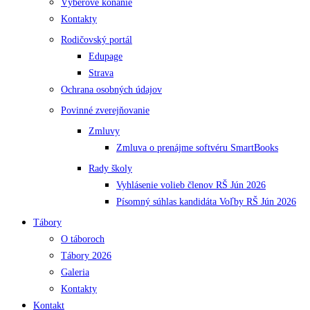
Výberové konanie
Kontakty
Rodičovský portál
Edupage
Strava
Ochrana osobných údajov
Povinné zverejňovanie
Zmluvy
Zmluva o prenájme softvéru SmartBooks
Rady školy
Vyhlásenie volieb členov RŠ Jún 2026
Písomný súhlas kandidáta Voľby RŠ Jún 2026
Tábory
O táboroch
Tábory 2026
Galeria
Kontakty
Kontakt