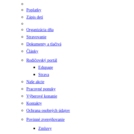
Poplatky
Zápis detí
Organizácia dňa
Stravovanie
Dokumenty a tlačivá
Články
Rodičovský portál
Edupage
Strava
Naše akcie
Pracovné ponuky
Výberové konanie
Kontakty
Ochrana osobných údajov
Povinné zverejňovanie
Zmluvy