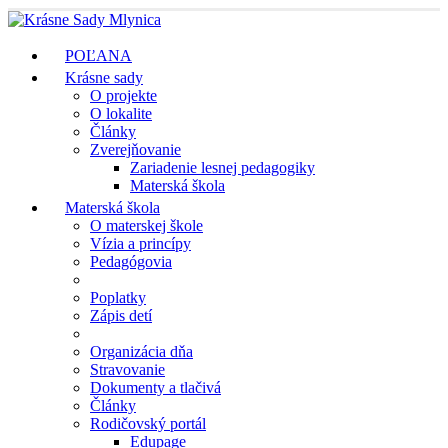
POĽANA
Krásne sady
O projekte
O lokalite
Články
Zverejňovanie
Zariadenie lesnej pedagogiky
Materská škola
Materská škola
O materskej škole
Vízia a princípy
Pedagógovia
Poplatky
Zápis detí
Organizácia dňa
Stravovanie
Dokumenty a tlačivá
Články
Rodičovský portál
Edupage