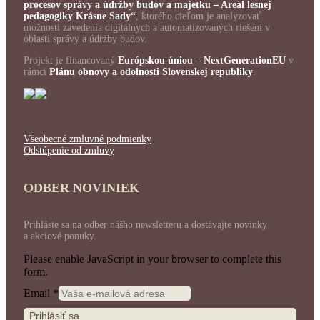
procesov správy a údržby budov a majetku – Areál lesnej
pedagogiky Krásne Sady“
, ktorého cieľom je analyzovať
možnosti zavedenia digitálnych a automatizovaných riešení v
oblasti správy a údržby budov.
Projekt je financovaný
Európskou úniou – NextGenerationEU
v
rámci
Plánu obnovy a odolnosti Slovenskej republiky
.
Všeobecné zmluvné podmienky
Odstúpenie od zmluvy
ODBER NOVINIEK
Prihláste sa na odber nášho newsletteru a dostávajte novinky
a akciové ponuky.
Please enable JavaScript in your browser to complete this
form.
Email
*
Prihlásiť sa