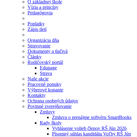
O základnej škole
Vízia a princípy
Pedagógovia
Poplatky
Zápis detí
Organizácia dňa
Stravovanie
Dokumenty a tlačivá
Články
Rodičovský portál
Edupage
Strava
Naše akcie
Pracovné ponuky
Výberové konanie
Kontakty
Ochrana osobných údajov
Povinné zverejňovanie
Zmluvy
Zmluva o prenájme softvéru SmartBooks
Rady školy
Vyhlásenie volieb členov RŠ Jún 2026
Písomný súhlas kandidáta Voľby RŠ Jún