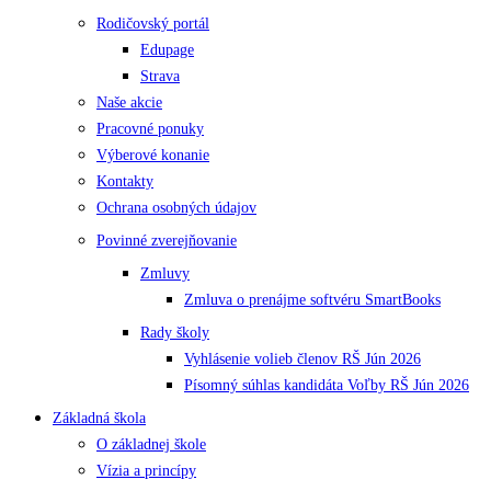
Rodičovský portál
Edupage
Strava
Naše akcie
Pracovné ponuky
Výberové konanie
Kontakty
Ochrana osobných údajov
Povinné zverejňovanie
Zmluvy
Zmluva o prenájme softvéru SmartBooks
Rady školy
Vyhlásenie volieb členov RŠ Jún 2026
Písomný súhlas kandidáta Voľby RŠ Jún 2026
Základná škola
O základnej škole
Vízia a princípy