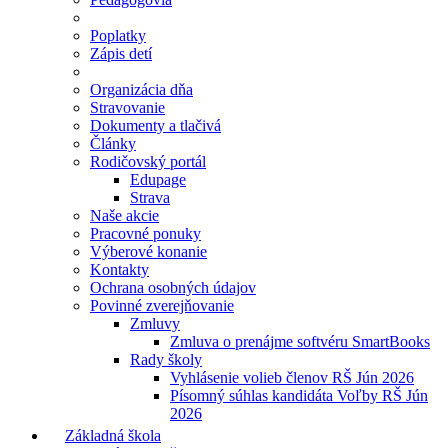
Poplatky
Zápis detí
Organizácia dňa
Stravovanie
Dokumenty a tlačivá
Články
Rodičovský portál
Edupage
Strava
Naše akcie
Pracovné ponuky
Výberové konanie
Kontakty
Ochrana osobných údajov
Povinné zverejňovanie
Zmluvy
Zmluva o prenájme softvéru SmartBooks
Rady školy
Vyhlásenie volieb členov RŠ Jún 2026
Písomný súhlas kandidáta Voľby RŠ Jún
2026
Základná škola