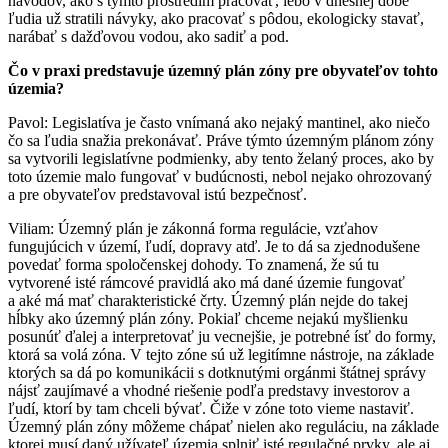
návodov, ako s týmto prostredím pracovať, lebo v dnešnej dobe
ľudia už stratili návyky, ako pracovať s pôdou, ekologicky stavať,
narábať s dažďovou vodou, ako sadiť a pod.
Čo v praxi predstavuje územný plán zóny pre obyvateľov tohto
územia?
Pavol: Legislatíva je často vnímaná ako nejaký mantinel, ako niečo
čo sa ľudia snažia prekonávať. Práve týmto územným plánom zóny
sa vytvorili legislatívne podmienky, aby tento želaný proces, ako by
toto územie malo fungovať v budúcnosti, nebol nejako ohrozovaný
a pre obyvateľov predstavoval istú bezpečnosť.
Viliam: Územný plán je zákonná forma regulácie, vzťahov
fungujúcich v území, ľudí, dopravy atď. Je to dá sa zjednodušene
povedať forma spoločenskej dohody. To znamená, že sú tu
vytvorené isté rámcové pravidlá ako má dané územie fungovať
a aké má mať charakteristické črty. Územný plán nejde do takej
hĺbky ako územný plán zóny. Pokiaľ chceme nejakú myšlienku
posunúť ďalej a interpretovať ju vecnejšie, je potrebné ísť do formy,
ktorá sa volá zóna. V tejto zóne sú už legitímne nástroje, na základe
ktorých sa dá po komunikácii s dotknutými orgánmi štátnej správy
nájsť zaujímavé a vhodné riešenie podľa predstavy investorov a
ľudí, ktorí by tam chceli bývať. Čiže v zóne toto vieme nastaviť.
Územný plán zóny môžeme chápať nielen ako reguláciu, na základe
ktorej musí daný užívateľ územia splniť isté regulačné prvky, ale aj