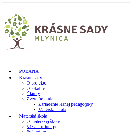
POĽANA
Krásne sady
O projekte
O lokalite
Články
Zverejňovanie
Zariadenie lesnej pedagogiky
Materská škola
Materská škola
O materskej škole
Vízia a princípy
Pedagógovia