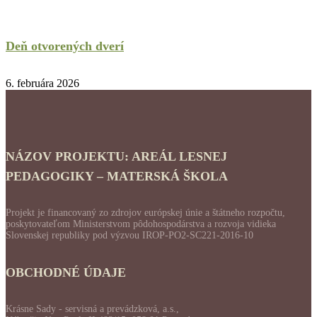
Deň otvorených dverí
6. februára 2026
NÁZOV PROJEKTU: AREÁL LESNEJ
PEDAGOGIKY – MATERSKÁ ŠKOLA
Projekt je financovaný zo zdrojov európskej únie a štátneho rozpočtu,
poskytovateľom Ministerstvom pôdohospodárstva a rozvoja vidieka
Slovenskej republiky pod výzvou IROP-PO2-SC221-2016-10
OBCHODNÉ ÚDAJE
Krásne Sady - servisná a prevádzková, a.s.,