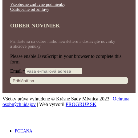
Všeobecné zmluvné podmienky
Odstúpenie od zmluvy
ODBER NOVINIEK
Prihláste sa na odber nášho newsletteru a dostávajte novinky
a akciové ponuky.
Please enable JavaScript in your browser to complete this
form.
Email
*
Prihlásiť sa
Všetky práva vyhradené © Krásne Sady Mlynica 2023 |
Ochrana
osobných údajov
| Web vytvoril
PROGRUP SK
POĽANA