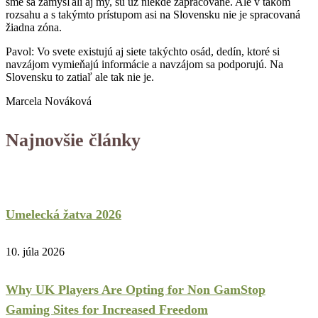
sme sa zamýšľali aj my, sú už niekde zapracované. Ale v takom
rozsahu a s takýmto prístupom asi na Slovensku nie je spracovaná
žiadna zóna.
Pavol: Vo svete existujú aj siete takýchto osád, dedín, ktoré si
navzájom vymieňajú informácie a navzájom sa podporujú. Na
Slovensku to zatiaľ ale tak nie je.
Marcela Nováková
Najnovšie články
Umelecká žatva 2026
10. júla 2026
Why UK Players Are Opting for Non GamStop
Gaming Sites for Increased Freedom