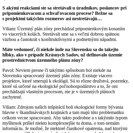
S akými reakciami ste sa stretávali u úradníkov, poslancov pri
pripomienkovacom a schvaľovacom procese? Bežne sa
s projektmi takýchto rozmerov asi nestretávajú…
Viliam: Územný plán zóny prechádzal pripomienkovým konaním
vo viacerých kolách. Stretávali sme sa s veľmi dobrou spätnou
väzbou a častokrát s konštruktívnymi a podnetnými nápadmi.
Máte vedomosť, či niekde inde na Slovensku sa do takejto
hĺbky, ako v prípade Krásnych Sadov, už definovalo územie
prostredníctvom územného plánu zóny?
Pavol: Neviem presne či takýmto spôsobom bol niekde na
Slovensku spracovaný územný plán zóny. Existuje viacero
projektov, ktoré smerujú k ekológii. Sú to rôzne družstvá, pozemky,
ktoré sú určené na ekologické poľnohospodárstvo a to, že oni
prechádzajú vlastným procesom, nie je v územných plánoch
zachytené.
Viliam: Zdrojom našich inšpirácií boli ekologické formy bývania
hlavne v škandinávskych krajinách a tam majú túto problematiku
celkom vecne spracovanú. Aby takto podrobne a s takýmito typom
myšlienok prišiel niekto komplexnejšie tu doma, o tom nemám
informáciu. Je možné, že niektoré čiastkové opatrenia, nad ktorými