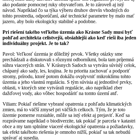
ako podanie pomocnej ruky obyvateľom. Je to zároveň aj istý
návod. Napríklad čo sa týka výberu druhov drevín vhodných do
tohto prostredia, odporúčaní, aké technické parametre by malo mať
jazero, aby bolo ekologicky stabilné a podobne.
Pri riešení takého veľkého územia ako Krásne Sady musí byť
pohľad architekta celistvejší, obsiahlejší ako keď rieši iba jeden
individuálny projekt. Je to tak?
Pavol: Veľkosť územia je dôležitý prvok. Všetky otázky sme
prechádzali a diskutovali s rôznymi odborníkmi, bola tam príjemná
súhra viacerých strán. V Krásnych Sadoch sa vytvára súvislý celok,
chápaný ako sady, les, krajina. Je tu priorita zachovať a podporiť
stromy, prírodu, ktoré potom dokážu ovplyvniť mikroklímu tohto
územia a jeho vlastnú reguláciu. S tým súvisia aj jednotlivé prvky,
oblasti, v ktorých sme vytvárali regulácie, ako napríklad zber
dažďovej vody, ako vôbec hospodáriť na tomto území atď.
Viliam: Pokiaľ riešime vybrané opatrenia z pohľadu klimatických
zmien, má to väčší zmysel pri väčších celkoch. Tým, že je toto
územie pomerne rozsiahle, môže sa istý efekt aj prejaviť. Keď sa
rozprávame napríklad o biodiverzite, tak pokiaľ je parcela v katastri
obce a my tam splníme viaceré ekologické opatrenia a požiadavky,
tak efekt takéhoto riešenia je omnoho nižší, pokiaľ sa tak nebudú
správať aj susedia.