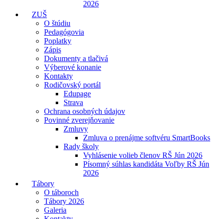
2026
ZUŠ
O štúdiu
Pedagógovia
Poplatky
Zápis
Dokumenty a tlačivá
Výberové konanie
Kontakty
Rodičovský portál
Edupage
Strava
Ochrana osobných údajov
Povinné zverejňovanie
Zmluvy
Zmluva o prenájme softvéru SmartBooks
Rady školy
Vyhlásenie volieb členov RŠ Jún 2026
Písomný súhlas kandidáta Voľby RŠ Jún
2026
Tábory
O táboroch
Tábory 2026
Galeria
Kontakty