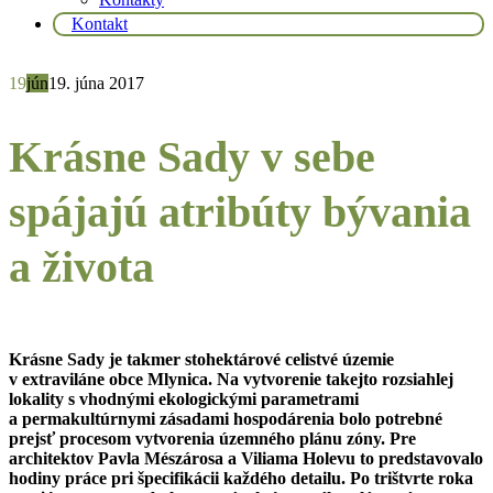
Kontakt
19
jún
19. júna 2017
Krásne Sady v sebe
spájajú atribúty bývania
a života
Krásne Sady je takmer stohektárové celistvé územie
v extraviláne obce Mlynica. Na vytvorenie takejto rozsiahlej
lokality s vhodnými ekologickými parametrami
a permakultúrnymi zásadami hospodárenia bolo potrebné
prejsť procesom vytvorenia územného plánu zóny. Pre
architektov Pavla Mészárosa a Viliama Holevu to predstavovalo
hodiny práce pri špecifikácii každého detailu. Po trištvrte roka