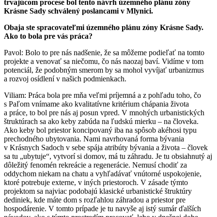
trvajúcom procese bol tento návrh územného plánu zóny
Krásne Sady schválený poslancami v Mlynici.
Obaja ste spracovateľmi územného plánu zóny Krásne Sady.
Ako to bola pre vás práca?
Pavol: Bolo to pre nás nadšenie, že sa môžeme podieľať na tomto
projekte a venovať sa niečomu, čo nás naozaj baví. Vidíme v tom
potenciál, že podobným smerom by sa mohol vyvíjať urbanizmus
a rozvoj osídlení v našich podmienkach.
Viliam: Práca bola pre mňa veľmi príjemná a z pohľadu toho, čo
s Paľom vnímame ako kvalitatívne kritérium chápania života
a práce, to bol pre nás aj posun vpred. V mnohých urbanistických
štruktúrach sa ako keby zabúda na ľudskú mierku – na človeka.
Ako keby bol priestor koncipovaný iba na spôsob akéhosi typu
prechodného ubytovania. Nami navrhovaná forma bývania
v Krásnych Sadoch v sebe spája atribúty bývania a života – človek
sa tu „ubytuje“, vytvorí si domov, má tu záhradu. Je tu obsiahnutý aj
dôležitý fenomén rekreácie a regenerácie. Nemusí chodiť za
oddychom niekam na chatu a vyhľadávať vnútorné uspokojenie,
ktoré potrebuje externe, v iných priestoroch. V zásade týmto
projektom sa najviac podobajú klasické urbanistické štruktúry
dediniek, kde máte dom s rozľahlou záhradou a priestor pre
hospodárenie. V tomto prípade je tu navyše aj istý sumár ďalších