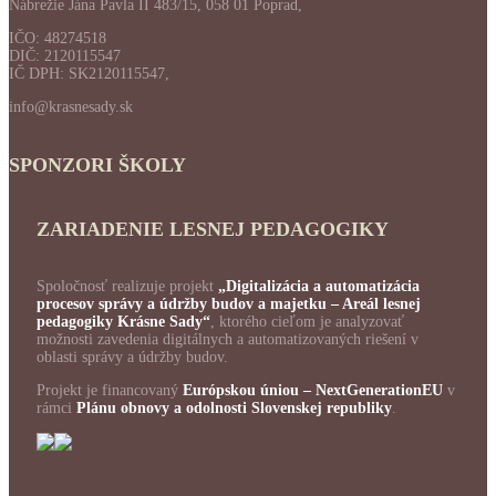
Nábrežie Jána Pavla II 483/15, 058 01 Poprad,
IČO: 48274518
DIČ: 2120115547
IČ DPH: SK2120115547,
info@krasnesady.sk
SPONZORI ŠKOLY
ZARIADENIE LESNEJ PEDAGOGIKY
Spoločnosť realizuje projekt
„Digitalizácia a automatizácia
procesov správy a údržby budov a majetku – Areál lesnej
pedagogiky Krásne Sady“
, ktorého cieľom je analyzovať
možnosti zavedenia digitálnych a automatizovaných riešení v
oblasti správy a údržby budov.
Projekt je financovaný
Európskou úniou – NextGenerationEU
v
rámci
Plánu obnovy a odolnosti Slovenskej republiky
.